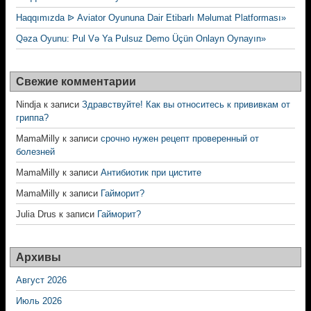
Haqqımızda ᐉ Aviator Oyununa Dair Etibarlı Məlumat Platforması»
Qəza Oyunu: Pul Və Ya Pulsuz Demo Üçün Onlayn Oynayın»
Свежие комментарии
Nindja
к записи
Здравствуйте! Как вы относитесь к прививкам от
гриппа?
MamaMilly
к записи
срочно нужен рецепт проверенный от
болезней
MamaMilly
к записи
Антибиотик при цистите
MamaMilly
к записи
Гайморит?
Julia Drus
к записи
Гайморит?
Архивы
Август 2026
Июль 2026