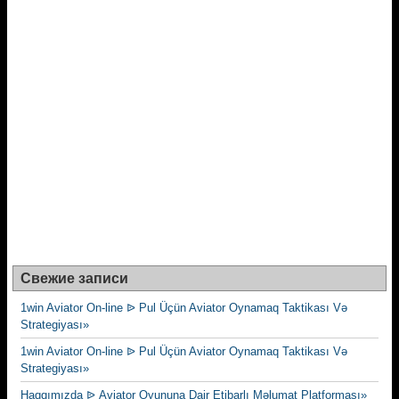
Свежие записи
1win Aviator On-line ᐉ Pul Üçün Aviator Oynamaq Taktikası Və
Strategiyası»
1win Aviator On-line ᐉ Pul Üçün Aviator Oynamaq Taktikası Və
Strategiyası»
Haqqımızda ᐉ Aviator Oyununa Dair Etibarlı Məlumat Platforması»