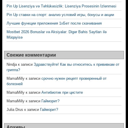
Pin Up Lisenziya və Təhlükəsizlik: Lisenziya Prosesinin İzlənməsi
Pin Up ставки на спорт: анализ условий игры, бонусы и акции
Лучшие функции приложения 1хБет после скачивания
Mostbet 2026 Bonuslar və Aksiyalar: Digər Bahis Saytları ilə
Müqayisə
Свежие комментарии
Nindja
к записи
Здравствуйте! Как вы относитесь к прививкам от
гриппа?
MamaMilly
к записи
срочно нужен рецепт проверенный от
болезней
MamaMilly
к записи
Антибиотик при цистите
MamaMilly
к записи
Гайморит?
Julia Drus
к записи
Гайморит?
Архивы