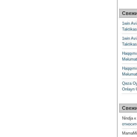
Свежи
1win Av
Taktikas
1win Av
Taktikas
Haqqımız
Məlumat
Haqqımız
Məlumat
Qəza Oy
Onlayn 
Свежи
Nindja
к
относит
MamaMil