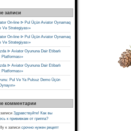
е записи
iator On-line ᐉ Pul Üçün Aviator Oynamaq
ı Və Strategiyası»
iator On-line ᐉ Pul Üçün Aviator Oynamaq
ı Və Strategiyası»
da ᐉ Aviator Oyununa Dair Etibarlı
 Platforması»
da ᐉ Aviator Oyununa Dair Etibarlı
 Platforması»
unu: Pul Və Ya Pulsuz Demo Üçün
Oynayın»
е комментарии
 записи
Здравствуйте! Как вы
есь к прививкам от гриппа?
ly
к записи
срочно нужен рецепт