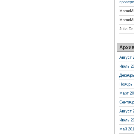
провере
MamaMil
MamaMil
Julia Dr
Архи
Август 
Июль 2
Декабрь
Ноябрь 
Март 20
Сентябр
Август 
Июль 2
Май 20