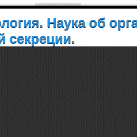
логия. Наука об орг
й секреции.