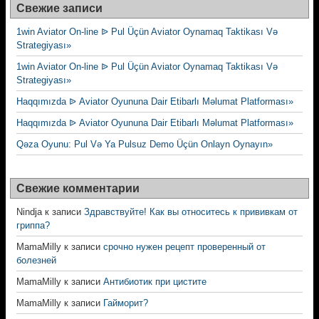
Свежие записи
1win Aviator On-line ᐉ Pul Üçün Aviator Oynamaq Taktikası Və
Strategiyası»
1win Aviator On-line ᐉ Pul Üçün Aviator Oynamaq Taktikası Və
Strategiyası»
Haqqımızda ᐉ Aviator Oyununa Dair Etibarlı Məlumat Platforması»
Haqqımızda ᐉ Aviator Oyununa Dair Etibarlı Məlumat Platforması»
Qəza Oyunu: Pul Və Ya Pulsuz Demo Üçün Onlayn Oynayın»
Свежие комментарии
Nindja
к записи
Здравствуйте! Как вы относитесь к прививкам от
гриппа?
MamaMilly
к записи
срочно нужен рецепт проверенный от
болезней
MamaMilly
к записи
Антибиотик при цистите
MamaMilly
к записи
Гайморит?