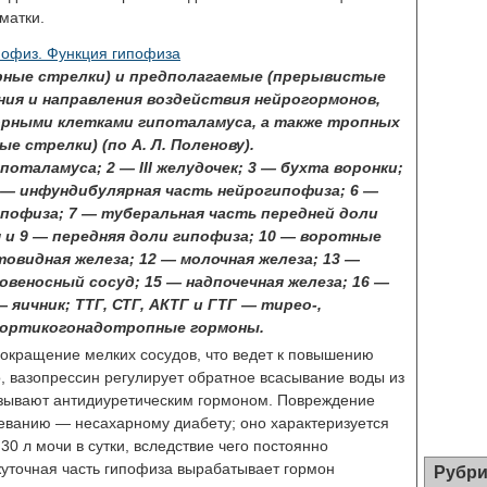
матки.
рные стрелки) и предполагаемые (прерывистые
ия и направления воздействия нейрогормонов,
ными клетками гипоталамуса, а также тропных
е стрелки) (по А. Л. Поленову).
оталамуса; 2 — III желудочек; 3 — бухта воронки;
 — инфундибулярная часть нейрогипофиза; 6 —
ипофиза; 7 — туберальная часть передней доли
 и 9 — передняя доли гипофиза; 10 — воротные
овидная железа; 12 — молочная железа; 13 —
овеносный сосуд; 15 — надпочечная железа; 16 —
— яичник; ТТГ, СТГ, АКТГ и ГТГ — тирео-,
ортикогонадотропные гормоны.
окращение мелких сосудов, что ведет к повышению
, вазопрессин регулирует обратное всасывание воды из
азывают антидиуретическим гормоном. Повреждение
леванию — несахарному диабету; оно характеризуется
30 л мочи в сутки, вследствие чего постоянно
уточная часть гипофиза вырабатывает гормон
Рубри