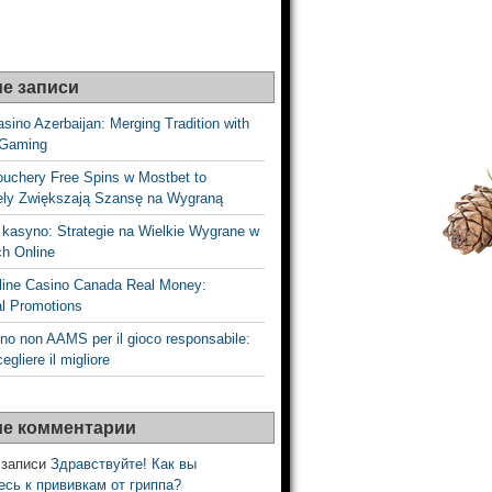
е записи
sino Azerbaijan: Merging Tradition with
 Gaming
ouchery Free Spins w Mostbet to
vely Zwiększają Szansę na Wygraną
 kasyno: Strategie na Wielkie Wygrane w
h Online
line Casino Canada Real Money:
l Promotions
no non AAMS per il gioco responsabile:
gliere il migliore
е комментарии
 записи
Здравствуйте! Как вы
есь к прививкам от гриппа?