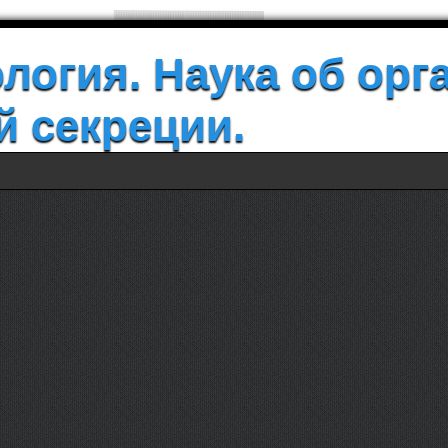
логия. Наука об орг
й секреции.