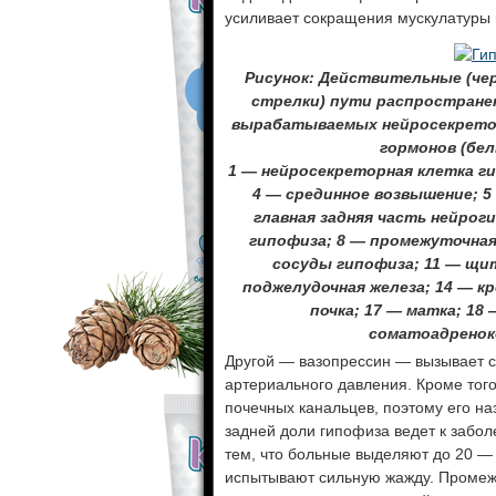
усиливает сокращения мускулатуры 
Рисунок: Действительные (че
стрелки) пути распространен
вырабатываемых нейросекретор
гормонов (белы
1 — нейросекреторная клетка гип
4 — срединное возвышение; 5
главная задняя часть нейрог
гипофиза; 8 — промежуточная
сосуды гипофиза; 11 — щит
поджелудочная железа; 14 — кр
почка; 17 — матка; 18 
соматоадренок
Другой — вазопрессин — вызывает с
артериального давления. Кроме того
почечных канальцев, поэтому его н
задней доли гипофиза ведет к забо
тем, что больные выделяют до 20 — 
испытывают сильную жажду. Промеж