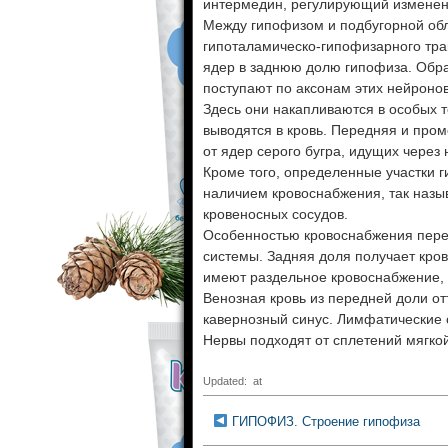
интермедин, регулирующий изменени
Между гипофизом и подбугорной обл
гипоталамическо-гипофизарного тра
ядер в заднюю долю гипофиза. Обра
поступают по аксонам этих нейроно
Здесь они накапливаются в особых т
выводятся в кровь. Передняя и про
от ядер серого бугра, идущих через
Кроме того, определенные участки 
наличием кровоснабжения, так наз
кровеносных сосудов.
Особенностью кровоснабжения пере
системы. Задняя доля получает кров
имеют раздельное кровоснабжение, 
Венозная кровь из передней доли от
кавернозный синус. Лимфатические 
Нервы подходят от сплетений мягкой
Updated: at
ГИПОФИЗ. Строение гипофиза