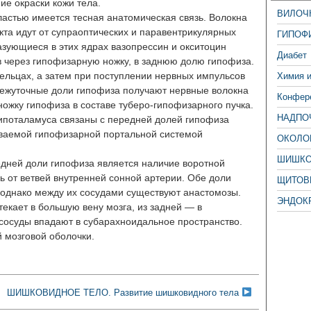
е окраски кожи тела.
ВИЛОЧ
астью имеется тесная анатомическая связь. Волокна
кта идут от супраоптических и паравентрикулярных
ГИПОФ
зующиеся в этих ядрах вазопрессин и окситоцин
Диабет
в через гипофизарную ножку, в заднюю долю гипофиза.
ельцах, а затем при поступлении нервных импульсов
Химия 
межуточные доли гипофиза получают нервные волокна
Конфере
 ножку гипофиза в составе туберо-гипофизарного пучка.
НАДПО
гипоталамуса связаны с передней долей гипофиза
ываемой гипофизарной портальной системой
ОКОЛО
ШИШКО
дней доли гипофиза является наличие воротной
ь от ветвей внутренней сонной артерии. Обе доли
ЩИТОВ
однако между их сосудами существуют анастомозы.
ЭНДОК
текает в большую вену мозга, из задней — в
сосуды впадают в субарахноидальное пространство.
 мозговой оболочки.
ШИШКОВИДНОЕ ТЕЛО. Развитие шишковидного тела