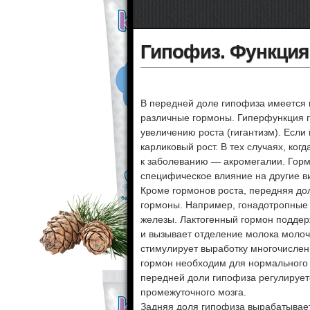
Гипофиз. Функция
В передней доле гипофиза имеется н
различные гормоны. Гиперфункция г
увеличению роста (гигантизм). Если 
карликовый рост. В тех случаях, ког
к заболеванию — акромегалии. Горм
специфическое влияние на другие в
Кроме гормонов роста, передняя до
гормоны. Например, гонадотропные
железы. Лактогенный гормон поддер
и вызывает отделение молока моло
стимулирует выработку многочислен
гормон необходим для нормального 
передней доли гипофиза регулируе
промежуточного мозга.
Задняя доля гипофиза вырабатывает