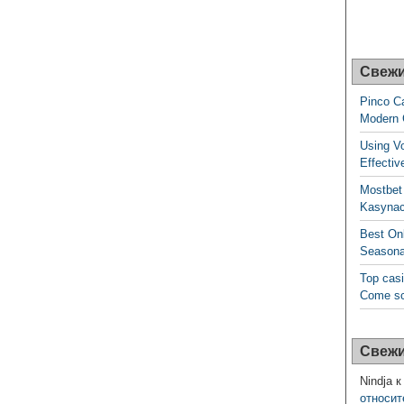
Свежи
Pinco Ca
Modern
Using V
Effecti
Mostbet
Kasynac
Best On
Seasona
Top casi
Come sce
Свежи
Nindja
к
относит