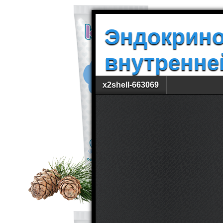
Эндокрино
внутренне
x2shell-663069