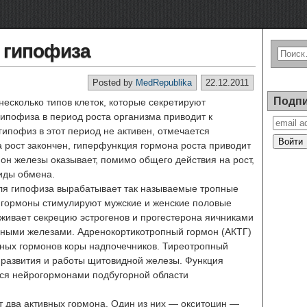
 гипофиза
Posted by
MedRepublika
22.12.2011
Подпи
есколько типов клеток, которые секретируют
ипофиза в период роста организма приводит к
гипофиз в этот период не активен, отмечается
да рост закончен, гиперфункция гормона роста приводит
он железы оказывает, помимо общего действия на рост,
иды обмена.
ля гипофиза вырабатывает так называемые тропные
 гормоны стимулируют мужские и женские половые
живает секрецию эстрогенов и прогестерона яичниками
чными железами. Адренокортикотропный гормон (АКТГ)
ных гормонов коры надпочечников. Тиреотропный
развития и работы щитовидной железы. Функция
тся нейрогормонами подбугорной области
 два активных гормона. Один из них — окситоцин —