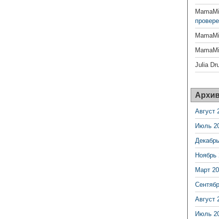
MamaMil
провере
MamaMil
MamaMil
Julia Dr
Архи
Август 
Июль 2
Декабрь
Ноябрь 
Март 20
Сентябр
Август 
Июль 2