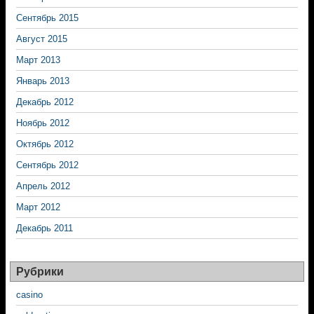
Сентябрь 2015
Август 2015
Март 2013
Январь 2013
Декабрь 2012
Ноябрь 2012
Октябрь 2012
Сентябрь 2012
Апрель 2012
Март 2012
Декабрь 2011
Рубрики
casino