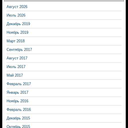
Август 2026
Июль 2026
Декабрь 2019
Ноябрь 2019
Март 2018
Сентябрь 2017
Август 2017
Июль 2017
Май 2017
Февраль 2017
Январь 2017
Ноябрь 2016
Февраль 2016
Декабрь 2015
Октябрь 2015