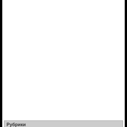
Рубрики