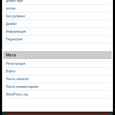
golden tiger
review
Без рубрики
Диабет
Информация
Педиатрия
Мета
Регистрация
Войти
Лента записей
Лента комментариев
WordPress.org