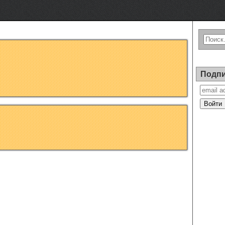
Подпи