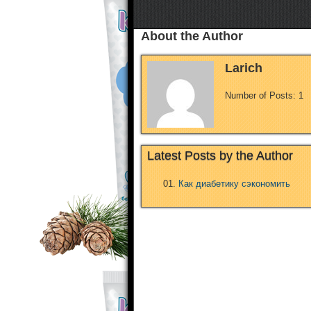
About the Author
Larich
Number of Posts: 1
Latest Posts by the Author
Как диабетику сэкономить