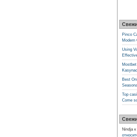
Свежи
Pinco Ca
Modern
Using V
Effecti
Mostbet
Kasynac
Best On
Seasona
Top casi
Come sce
Свежи
Nindja
к
относит