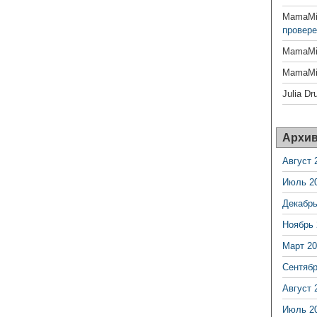
MamaMil
провере
MamaMil
MamaMil
Julia Dr
Архи
Август 
Июль 2
Декабрь
Ноябрь 
Март 20
Сентябр
Август 
Июль 2