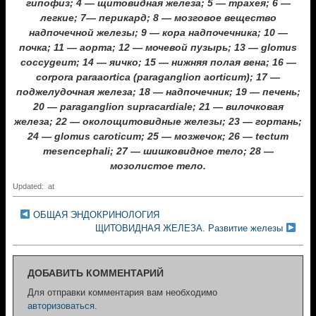
гипофиз; 4 — щитовидная железа; 5 — трахея; 6 —
легкие; 7— перикард; 8 — мозговое вещество
надпочечной железы; 9 — кора надпочечника; 10 —
почка; 11 — аорта; 12 — мочевой пузырь; 13 — glomus
coccygeum; 14 — яичко; 15 — нижняя полая вена; 16 —
corpora paraaortica (paraganglion aorticum); 17 —
поджелудочная железа; 18 — надпочечник; 19 — печень;
20 — paraganglion supracardiale; 21 — вилочковая
железа; 22 — околощитовидные железы; 23 — гортань;
24 — glomus caroticum; 25 — мозжечок; 26 — tectum
mesencephali; 27 — шишковидное тело; 28 —
мозолистое тело.
Updated: at
ОБЩАЯ ЭНДОКРИНОЛОГИЯ
ЩИТОВИДНАЯ ЖЕЛЕЗА. Развитие железы
ДОБАВИТЬ КОММЕНТАРИЙ
Для отправки комментария вам необходимо
авторизоваться
.