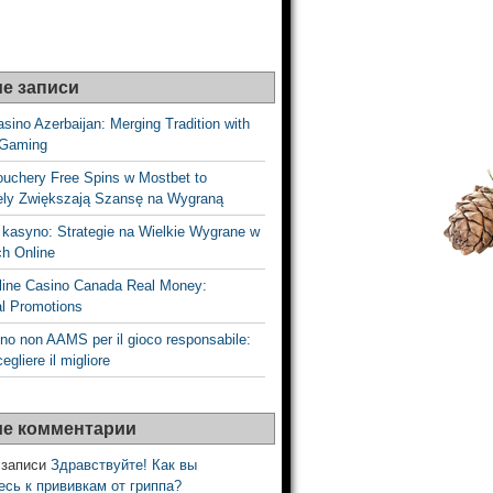
е записи
sino Azerbaijan: Merging Tradition with
 Gaming
ouchery Free Spins w Mostbet to
vely Zwiększają Szansę na Wygraną
 kasyno: Strategie na Wielkie Wygrane w
h Online
line Casino Canada Real Money:
l Promotions
no non AAMS per il gioco responsabile:
gliere il migliore
е комментарии
 записи
Здравствуйте! Как вы
есь к прививкам от гриппа?