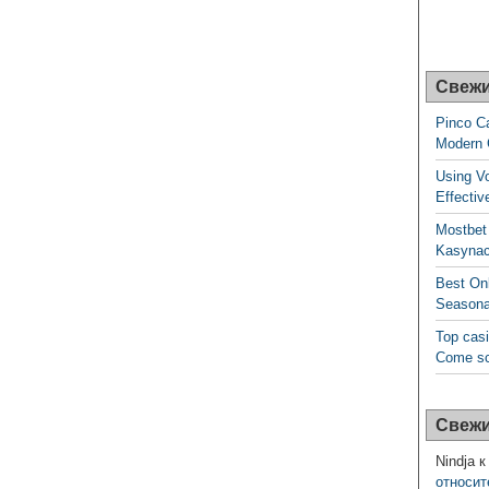
Свежи
Pinco Ca
Modern
Using V
Effecti
Mostbet
Kasynac
Best On
Seasona
Top casi
Come sce
Свежи
Nindja
к
относит