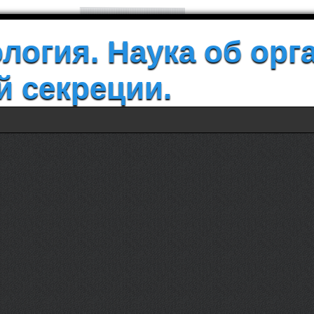
логия. Наука об орг
й секреции.