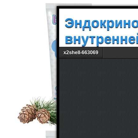
Эндокрино
внутренне
x2shell-663069