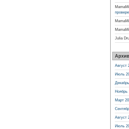
MamaMil
провере
MamaMil
MamaMil
Julia Dr
Архи
Август 
Июль 2
Декабрь
Ноябрь 
Март 20
Сентябр
Август 
Июль 2