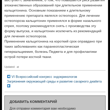
выступил с заявлением, о том, что повышается риск развития
злокачественных образований при длительном применении
кальцитонина
. Основным показанием к длительному
применению препарата являлся остеопороз. Для лечении
остеопороза
кальцитонин
применялся в форме назального
спрея
, поэтому рекомендуется снять с производства эту
форму выпуска, и
кальцитонин
исключить из рекомендаций
для лечения остеопороза.
Применение
кальцитонина
на короткий срок оправдано при
таких заболеваниях как
паранеопластическая
гиперкальциемия
, болезнь
Педжета
и для профилактики
острой потери костной ткани.
Updated: at
VI Всероссийский конгресс эндокринологов
Загрязнения окружающей среды и развитие сахарного диабета
ДОБАВИТЬ КОММЕНТАРИЙ
Для отправки комментария вам необходимо