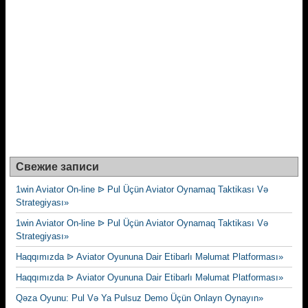
Свежие записи
1win Aviator On-line ᐉ Pul Üçün Aviator Oynamaq Taktikası Və
Strategiyası»
1win Aviator On-line ᐉ Pul Üçün Aviator Oynamaq Taktikası Və
Strategiyası»
Haqqımızda ᐉ Aviator Oyununa Dair Etibarlı Məlumat Platforması»
Haqqımızda ᐉ Aviator Oyununa Dair Etibarlı Məlumat Platforması»
Qəza Oyunu: Pul Və Ya Pulsuz Demo Üçün Onlayn Oynayın»