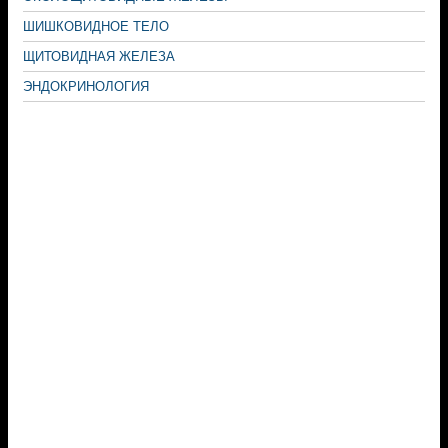
ШИШКОВИДНОЕ ТЕЛО
ЩИТОВИДНАЯ ЖЕЛЕЗА
ЭНДОКРИНОЛОГИЯ