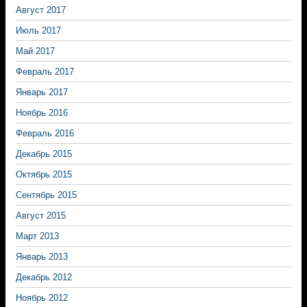
Август 2017
Июль 2017
Май 2017
Февраль 2017
Январь 2017
Ноябрь 2016
Февраль 2016
Декабрь 2015
Октябрь 2015
Сентябрь 2015
Август 2015
Март 2013
Январь 2013
Декабрь 2012
Ноябрь 2012