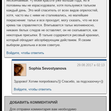
нескончаемый. =) Моей красоте уже больше года, но и
половины мы не израсходовали, хотя пользуемся тальком
каждый день. Это мой спаситель от всех видов опрелостей,
хотя, часто мы с ними не сталкивались, но малейшее
покраснение: тальк и все проходит, могу сказать, что не все
крема так справляются. Впитывается тальк молниеносно,
никаких белых следов не оставляет, он не скатывается, как
некоторые присыпки. В тальке содержится рисовый крахмал,
который обладает абсорбирующим действием. Я своим
выбором довольна и всем советую.
Войдите, чтобы ответить
29.08.2017 в 02:13
Sophia Sevostyanova
Здорово! Хотим попробовать!)) Спасибо, за подсказочку=))
Войдите, чтобы ответить
ДОБАВИТЬ КОММЕНТАРИЙ
Для отправки комментария вам необходимо